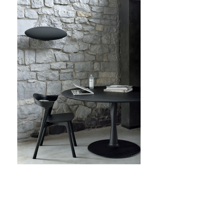
SPINDLE BENCH
OSSO STOOL
Código:
43033
Dimensión: