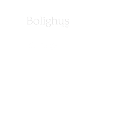
LUNES A VIERNES DE 10:30 A 18:30
Teléfono :
55 5280 2084
Whatsapp :
56 2131 0874
PREVIA CITA
Bosque de la Reforma 1416 Bosques de las Lomas
CP 05120, CDMX
ventas@bolighus.mx
Nosotros
Comprar