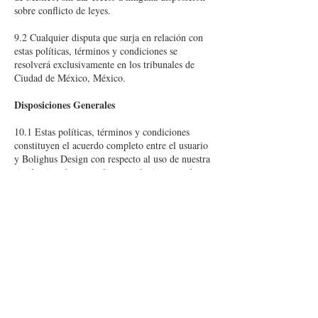
sobre conflicto de leyes.
9.2 Cualquier disputa que surja en relación con
estas políticas, términos y condiciones se
resolverá exclusivamente en los tribunales de
Ciudad de México, México.
Disposiciones Generales
10.1 Estas políticas, términos y condiciones
constituyen el acuerdo completo entre el usuario
y Bolighus Design con respecto al uso de nuestra
tienda virtual y reemplazan cualquier acuerdo
previo.
10.2 Si alguna disposición de estas políticas,
términos y condiciones se considera inválida o
inaplicable, esa disposición se interpretará de
manera consistente con la ley aplicable para
reflejar, en la medida de lo posible, la intención
original de las partes, y las demás disposiciones
seguirán siendo válidas y aplicables.