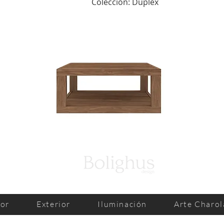
Colección: Duplex
ior
Exterior
Iluminación
Arte Charol