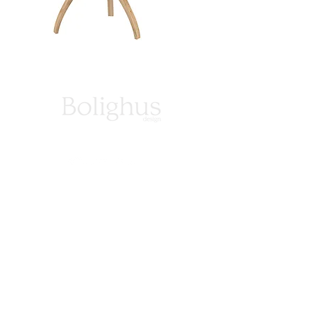
LUNES A VIERNES DE 10:30 A 18:30
Teléfono :
55 5280 2084
Whatsapp :
56 2131 0874
PREVIA CITA
Bosque de la Reforma 1416 Bosques de las Lomas
CP 05120, CDMX
ventas@bolighus.mx