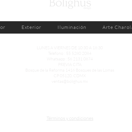
ior
Exterior
Iluminación
Arte Charol
LUNES A VIERNES DE 10:30 A 18:30
Teléfono : 55 5280 2084
Whatsapp :
56 2131 0874
PREVIA CITA
Bosque de la Reforma 1416 Bosques de las Lomas
CP 05120, CDMX
ventas@bolighus.mx
Términos y condiciones