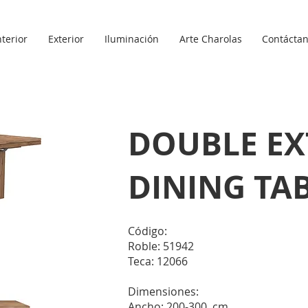
nterior
Exterior
Iluminación
Arte Charolas
Contácta
DOUBLE E
DINING TAB
Código:
Roble: 51942
Teca: 12066
Dimensiones:
Ancho: 200-300 cm