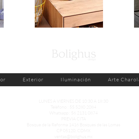
ior
Exterior
Iluminación
Arte Charol
LUNES A VIERNES DE 10:30 A 18:30
Teléfono : 55 5280 2084
Whatsapp :
56 2131 0874
PREVIA CITA
Bosque de la Reforma 1416 Bosques de las Lomas
CP 05120, CDMX
ventas@bolighus.mx