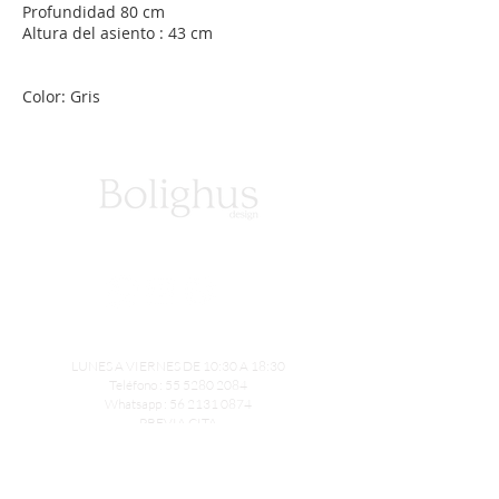
Profundidad 80 cm
Altura del asiento : 43 cm
Color: Gris
LUNES A VIERNES DE 10:30 A 18:30
Teléfono :
55 5280 2084
Whatsapp :
56 2131 0874
PREVIA CITA
Bosque de la Reforma 1416 Bosques de las Lomas
CP 05120, CDMX
ventas@bolighus.mx