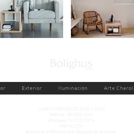
ior
Exterior
Iluminación
Arte Charol
LUNES A VIERNES DE 10:30 A 18:30
Teléfono : 55 5280 2084
Whatsapp :
56 2131 0874
PREVIA CITA
Bosque de la Reforma 1416 Bosques de las Lomas