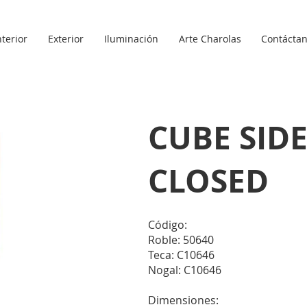
nterior
Exterior
Iluminación
Arte Charolas
Contácta
CUBE SIDE
CLOSED
Código:
Roble: 50640
Teca: C10646
Nogal: C10646
Dimensiones: